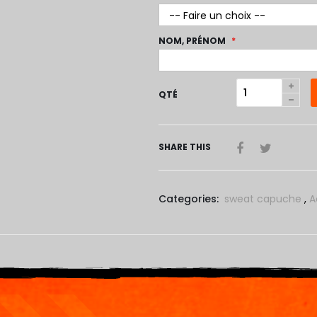
NOM, PRÉNOM
QTÉ
SHARE THIS
Categories:
sweat capuche
,
A