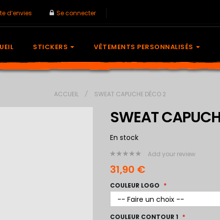
ste d’envies
Se connecter
EUR
UEIL
STICKERS
VÊTEMENTS PERSONNALISÉS
ACCUEIL
SWEAT CAPUCHE DÉCO 2
SWEAT CAPUCH
En stock
Add your review
0%
31,90 €
COULEUR LOGO
COULEUR CONTOUR 1