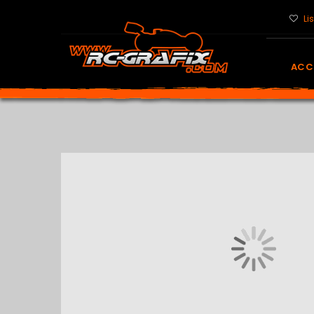
Li
ACC